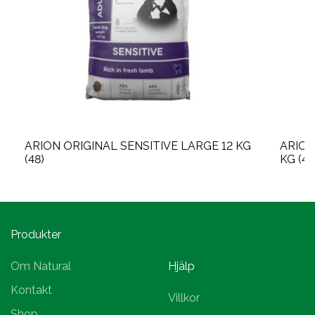
ARION ORIGINAL SENSITIVE LARGE 12 KG
ARION
(48)
KG (48
Produkter
Om Natural
Hjälp
Kontakt
Villkor
Shop