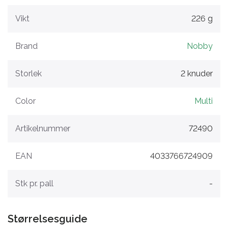
Vikt
226 g
Brand
Nobby
Storlek
2 knuder
Color
Multi
Artikelnummer
72490
EAN
4033766724909
Stk pr. pall
-
Størrelsesguide