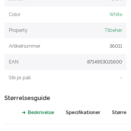
Color
White
Property
Tilbehør
Artikelnummer
36011
EAN
8714953021600
Stk pr. pall
-
Størrelsesguide
Beskrivelse
Specifikationer
Størrel