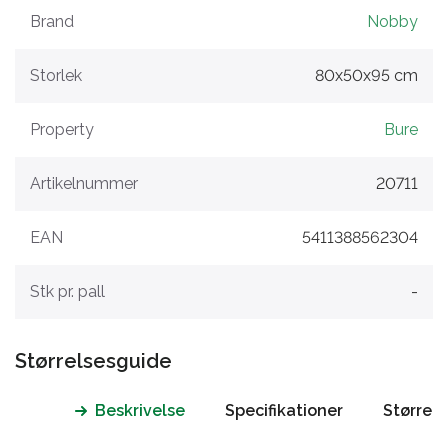
Brand
Nobby
Storlek
80x50x95 cm
Property
Bure
Artikelnummer
20711
EAN
5411388562304
Stk pr. pall
-
Størrelsesguide
Beskrivelse
Specifikationer
Størrel