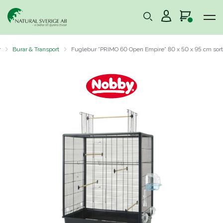
r
Burar & Transport
Fuglebur ”PRIMO 60 Open Empire” 80 x 50 x 95 cm sort