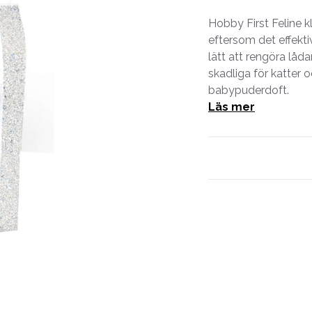
Hobby First Feline k
eftersom det effekti
lätt att rengöra låda
skadliga för katter o
babypuderdoft.
Läs mer