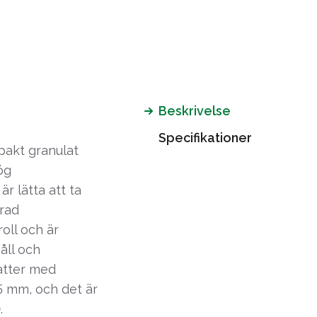
Beskrivelse
Specifikationer
pakt granulat
ög
 lätta att ta
erad
oll och är
åll och
katter med
25 mm, och det är
.