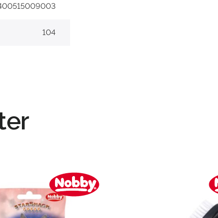
400515009003
104
ter