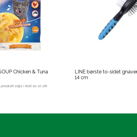
SOUP Chicken & Tuna
LINE børste to-sidet gnaver
14 cm
produkt säljs i kolli av 10 stk