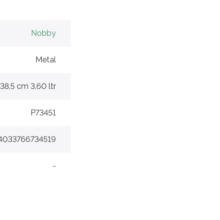
Nobby
Metal
 38,5 cm 3,60 ltr
P73451
4033766734519
-