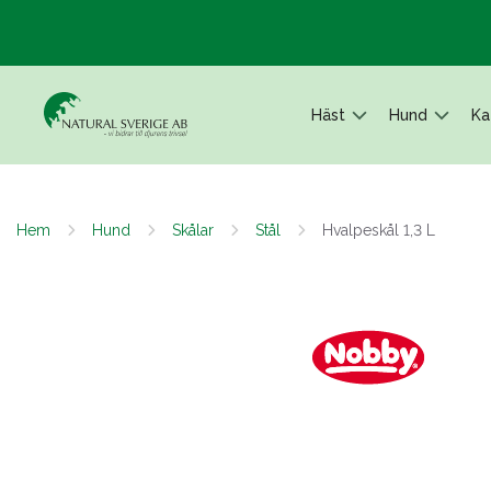
Häst
Hund
Ka
Hem
Hund
Skålar
Stål
Hvalpeskål 1,3 L