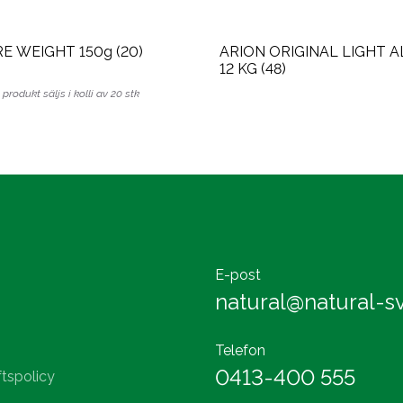
ARION CARE WEIGHT 150g (20)
ARION ORIGINAL LIGHT A
12 KG (48)
produkt säljs i kolli av 20 stk
E-post
natural@natural-sv
Telefon
0413-400 555
tspolicy