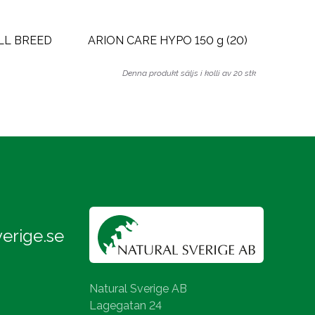
LL BREED
ARION CARE HYPO 150 g (20)
Denna produkt säljs i kolli av 20 stk
erige.se
Natural Sverige AB
Lagegatan 24