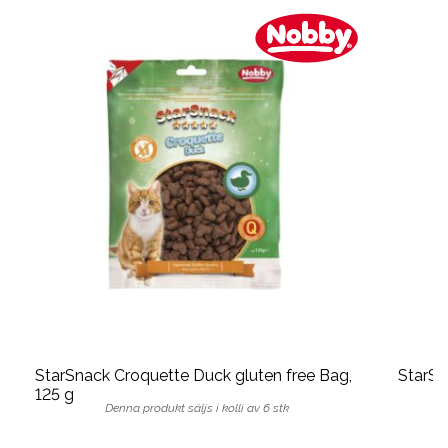
StarSnack Croquette Duck gluten free Bag,
StarSn
125 g
Denna produkt säljs i kolli av 6 stk