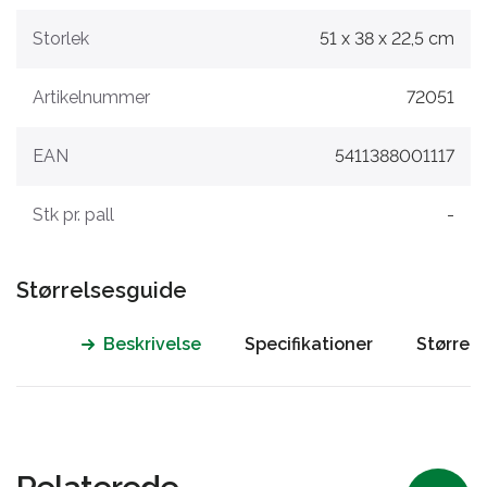
Storlek
51 x 38 x 22,5 cm
Artikelnummer
72051
EAN
5411388001117
Stk pr. pall
-
Størrelsesguide
Beskrivelse
Specifikationer
Størrel