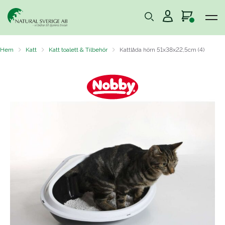
Hem
Katt
Katt toalett & Tilbehör
Kattlåda hörn 51x38x22,5cm (4)