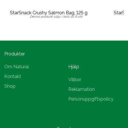
StarSnack Crushy Salmon Bag, 125 g
StarSn
Denna produkt säljs i kolli av 6 stk
Produkter
Om Natural
Hjälp
Kontakt
Villkor
Shop
Reklamation
Personuppgiftspolicy