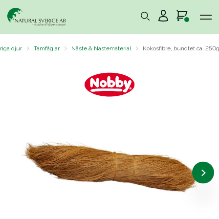
riga djur
Tamfåglar
Näste & Nästematerial
Kokosfibre, bundtet ca. 250