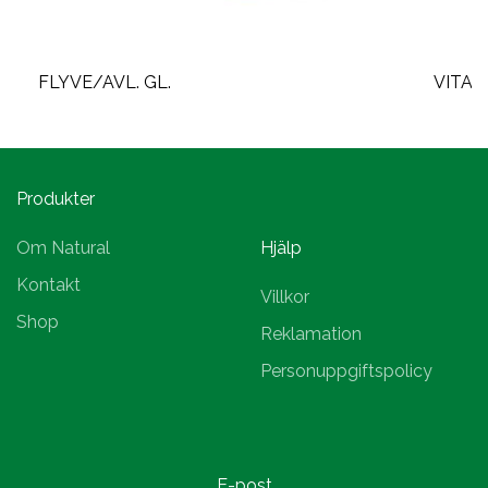
FLYVE/AVL. GL.
VITAM
Produkter
Om Natural
Hjälp
Kontakt
Villkor
Shop
Reklamation
Personuppgiftspolicy
E-post