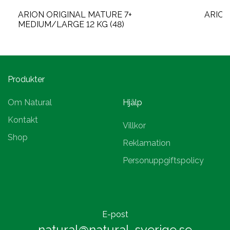
ARION ORIGINAL MATURE 7+
ARION
MEDIUM/LARGE 12 KG (48)
Produkter
Om Natural
Hjälp
Kontakt
Villkor
Shop
Reklamation
Personuppgiftspolicy
E-post
natural@natural-sverige.se