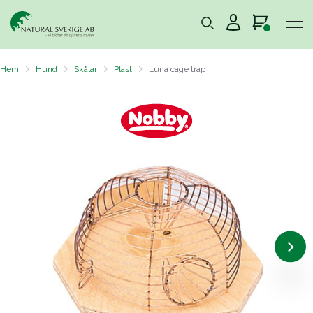
Hem
Hund
Skålar
Plast
Luna cage trap