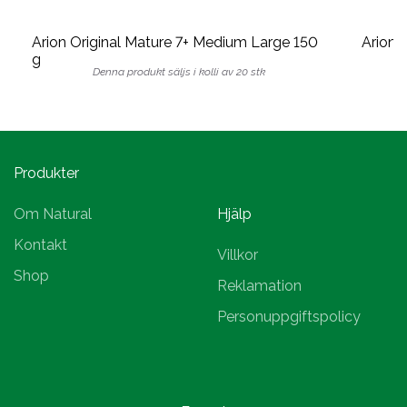
Arion Original Mature 7+ Medium Large 150
Arion 
g
Denna produkt säljs i kolli av 20 stk
Produkter
Om Natural
Hjälp
Kontakt
Villkor
Shop
Reklamation
Personuppgiftspolicy