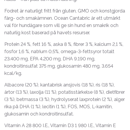
Fodret är naturligt fritt från gluten, GMO och konstgjorda
färg- och smakämnen. Ocean Cantabric är ett utmärkt
val för hundägare som vill ge sin hund en smakrik och
naturlig kost baserad på havets resurser.
Protein 24 %, fett 16 %, aska 8 %, fibrer 3 %, kalcium 2,1 %,
fosfor 1,6 %, natrium 0,5%, omega-3-fettsyror totalt
23.400 mg, EPA 4.200 mg, DHA 9.190 mg,
kondroitinsulfat 375 mg, glukosamin 480 mg, 3.654
kcal/kg.
Albacore (20 %), kantabrisk ansjovis (18 %), ris (18 %),
ärtor (13 %), laxolja (11 %), potatisstärkelse (8 %), dietfibrer
(3 %), betmassa (3 %), hydrolyserat laxprotein (2 %), alger
rika på DHA (1 %), lecitin (1 %), FOS, MOS, L-karnitin,
glukosamin och kondroitinsulfat.
Vitamin A 28 800 I.E., Vitamin D3 1 980 I.E., Vitamin E