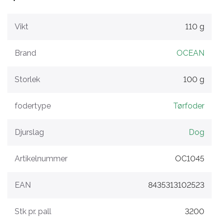
Vikt
110 g
Brand
OCEAN
Storlek
100 g
fodertype
Tørfoder
Djurslag
Dog
Artikelnummer
OC1045
EAN
8435313102523
Stk pr. pall
3200