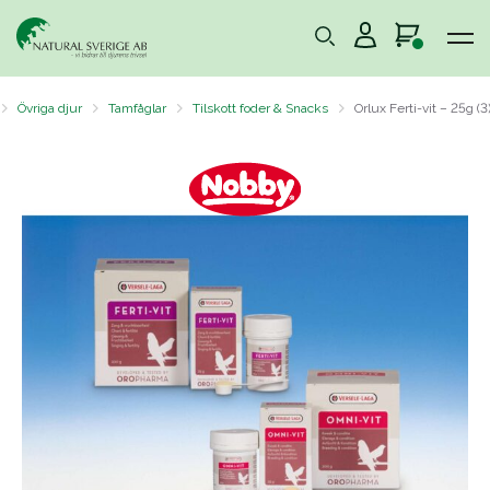
Övriga djur
Tamfåglar
Tilskott foder & Snacks
Orlux Ferti-vit – 25g (3