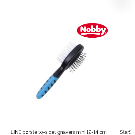
LINE børste to-sidet gnavers mini 12-14 cm
StarS