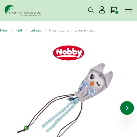
Hem
Katt
Leksak
Plush owl with wooden ball