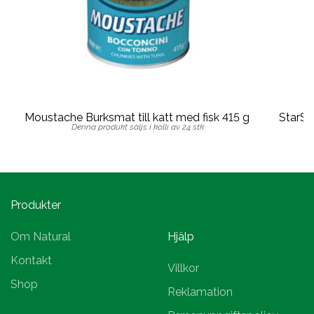
Moustache Burksmat till katt med fisk 415 g
StarSn
Denna produkt säljs i kolli av 24 stk
Produkter
Om Natural
Hjälp
Kontakt
Villkor
Shop
Reklamation