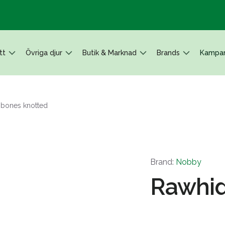
tt
Övriga djur
Butik & Marknad
Brands
Kampan
 bones knotted
Brand:
Nobby
Rawhid