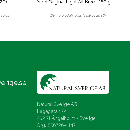
20)
Arion Original Light All Breed 150 g
 20 stk
Denna produkt säljs i kolli av 20 stk
erige.se
Natural Sverige AB
Lagegatan 24
262 71 Ängelholm - Sverige
Org.: 556726-4147