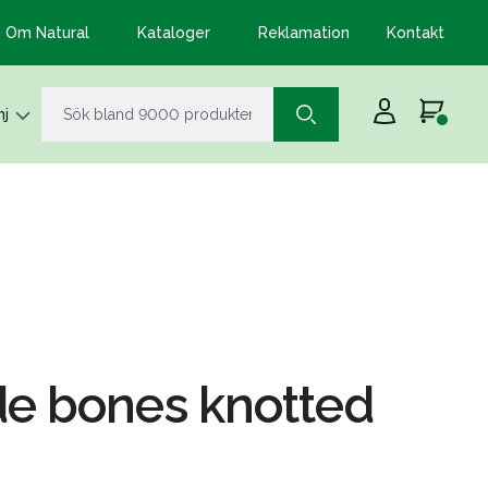
Om Natural
Kataloger
Reklamation
Kontakt
j
e bones knotted