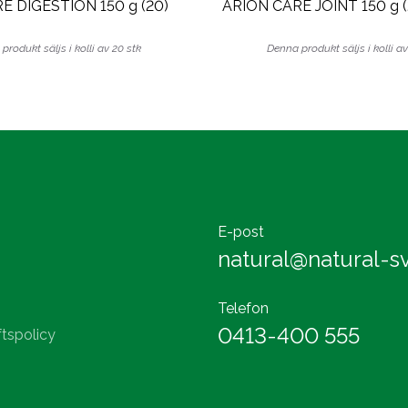
E DIGESTION 150 g (20)
ARION CARE JOINT 150 g (
produkt säljs i kolli av 20 stk
Denna produkt säljs i kolli av
E-post
natural@natural-sv
Telefon
0413-400 555
tspolicy