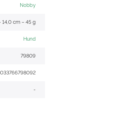
Nobby
– 14,0 cm – 45 g
Hund
79809
4033766798092
-