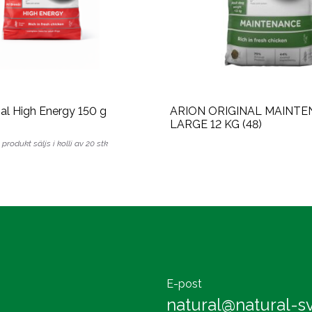
nal High Energy 150 g
ARION ORIGINAL MAINT
LARGE 12 KG (48)
produkt säljs i kolli av 20 stk
E-post
natural@natural-sv