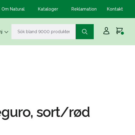
Om Natural
Kataloger
Reklamation
Kontakt
j
guro, sort/rød