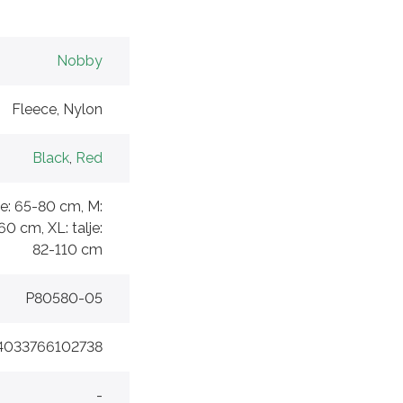
Nobby
Fleece, Nylon
Black
,
Red
lje: 65-80 cm, M:
60 cm, XL: talje:
82-110 cm
P80580-05
4033766102738
-