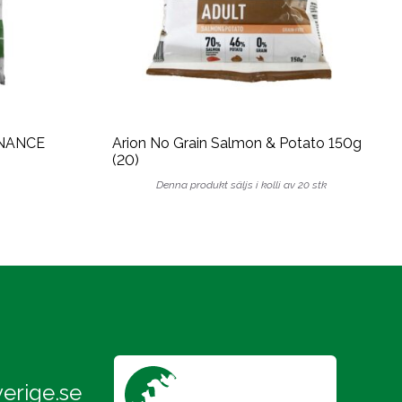
ENANCE
Arion No Grain Salmon & Potato 150g
(20)
Denna produkt säljs i kolli av 20 stk
erige.se