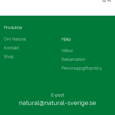
12 KG 
Produkter
Om Natural
Hjälp
Kontakt
Villkor
Shop
Reklamation
Personuppgiftspolicy
E-post
natural@natural-sverige.se