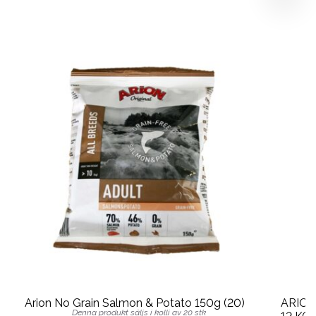
Arion No Grain Salmon & Potato 150g (20)
ARION
Denna produkt säljs i kolli av 20 stk