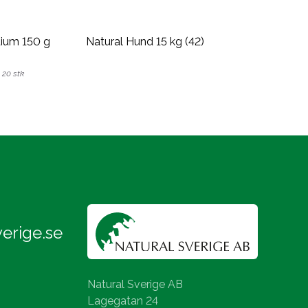
dium 150 g
Natural Hund 15 kg (42)
 20 stk
erige.se
Natural Sverige AB
Lagegatan 24