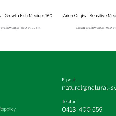
inal Growth Fish Medium 150
Arion Original Sensitive Me
produkt säljs i kolli av 20 stk
Denna produkt säljs i kolli av
E-post
natural@natural-sv
Telefon
0413-400 555
tspolicy