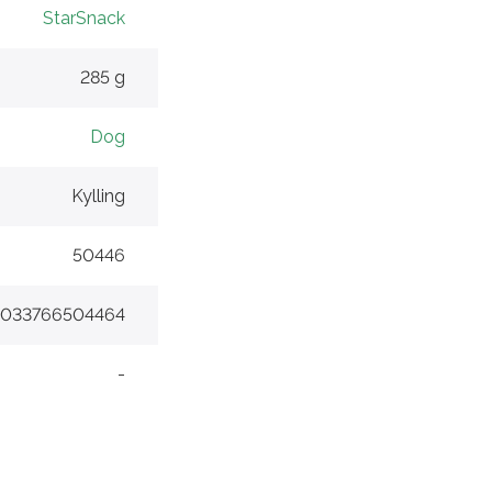
StarSnack
285 g
Dog
Kylling
50446
4033766504464
-