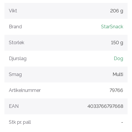
Vikt
206 g
Brand
StarSnack
Storlek
150 g
Djurslag
Dog
Smag
Multi
Artikelnummer
79766
EAN
4033766797668
Stk pr. pall
-