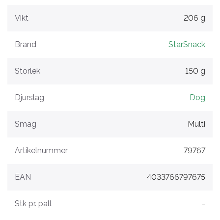
Vikt
206 g
Brand
StarSnack
Storlek
150 g
Djurslag
Dog
Smag
Multi
Artikelnummer
79767
EAN
4033766797675
Stk pr. pall
-