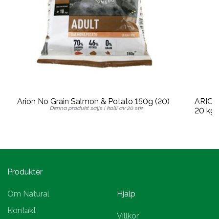
Arion No Grain Salmon & Potato 150g (20)
ARION 
Denna produkt säljs i kolli av 20 stk
20 kg
Produkter
Om Natural
Hjälp
Kontakt
Villkor