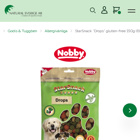
d
Godis & Tuggben
Allergivänliga
StarSnack ”Drops” gluten-free 150g (6)