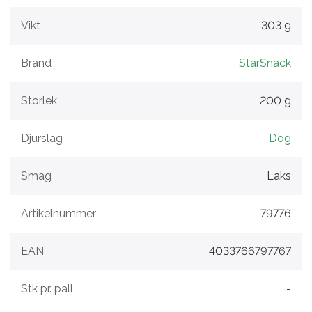
Vikt
303 g
Brand
StarSnack
Storlek
200 g
Djurslag
Dog
Smag
Laks
Artikelnummer
79776
EAN
4033766797767
Stk pr. pall
-