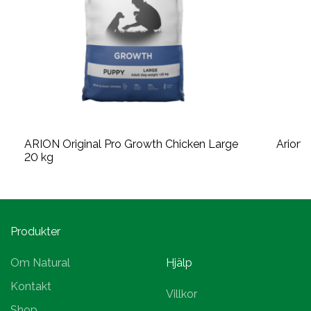
ARION Original Pro Growth Chicken Large
Arion 
20 kg
Produkter
Om Natural
Hjälp
Kontakt
Villkor
Shop