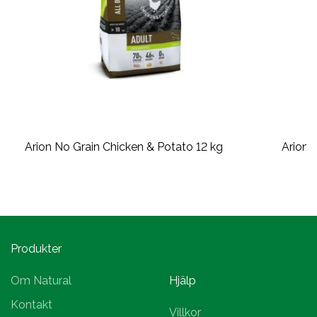
Arion No Grain Chicken & Potato 12 kg
Arion 
Produkter
Om Natural
Hjälp
Kontakt
Villkor