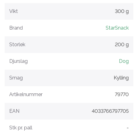
Vikt
300 g
Brand
StarSnack
Storlek
200 g
Djurslag
Dog
Smag
Kylling
Artikelnummer
79770
EAN
4033766797705
Stk pr. pall
-