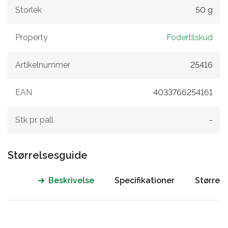
Storlek
50 g
Property
Fodertilskud
Artikelnummer
25416
EAN
4033766254161
Stk pr. pall
-
Størrelsesguide
Beskrivelse
Specifikationer
Størrel