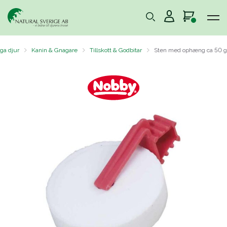
iga djur
Kanin & Gnagare
Tillskott & Godbitar
Sten med ophæng ca 50 g