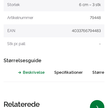
Storlek
6 cm – 3 stk
Artikelnummer
79448
EAN
4033766794483
Stk pr. pall
-
Størrelsesguide
Beskrivelse
Specifikationer
Størrel
Relaterede