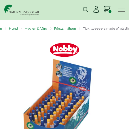
m
Hund
Hygien & Vård
Första hjälpen
Tick tweezers made of plasti