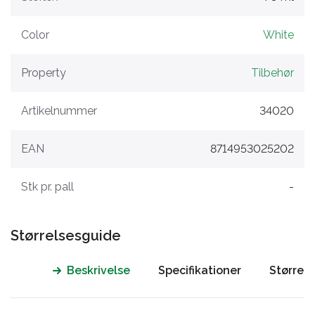
Color
White
Property
Tilbehør
Artikelnummer
34020
EAN
8714953025202
Stk pr. pall
-
Størrelsesguide
Beskrivelse
Specifikationer
Størrel