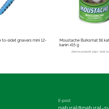
 to-sidet gnavers mini 12-
Moustache Burksmat till ka
kanin 415 g
Denna produkt säljs i kolli av
E-post
natural@natural-sv