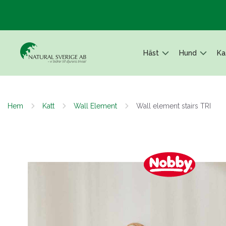
Häst
Hund
Ka
Hem
Katt
Wall Element
Wall element stairs TRI