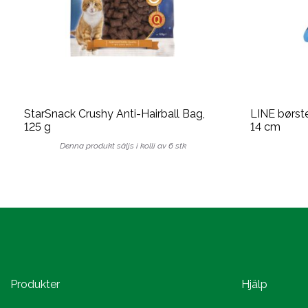
StarSnack Crushy Anti-Hairball Bag,
LINE børste
125 g
14 cm
Denna produkt säljs i kolli av 6 stk
Produkter
Hjälp