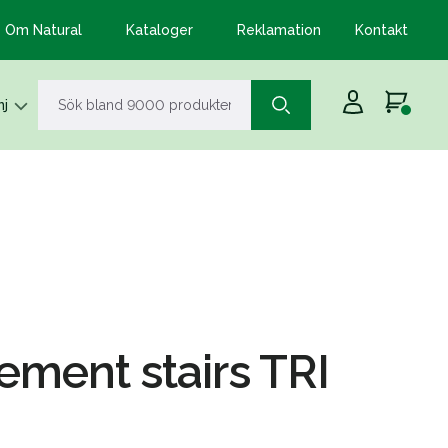
Om Natural
Kataloger
Reklamation
Kontakt
j
ement stairs TRI