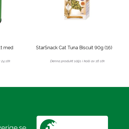
tt med
StarSnack Cat Tuna Biscuit 90g (16)
 24 stk
Denna produkt säljs i kolli av 16 stk
erige.se