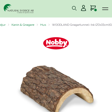
 djur
Kanin & Gnagare
Hus
WOODLAND Gnagartunnel i trä (20x15cm)(1)