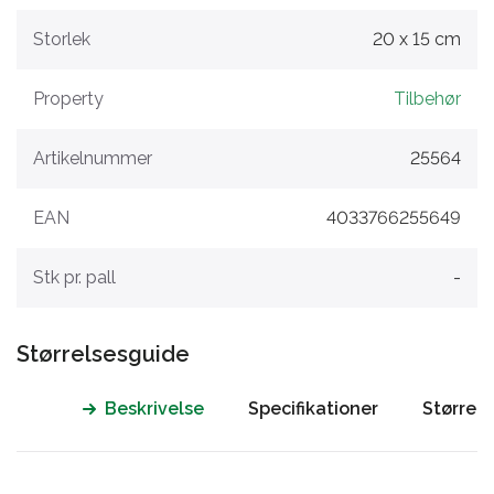
Storlek
20 x 15 cm
Property
Tilbehør
Artikelnummer
25564
EAN
4033766255649
Stk pr. pall
-
Størrelsesguide
Beskrivelse
Specifikationer
Størrel