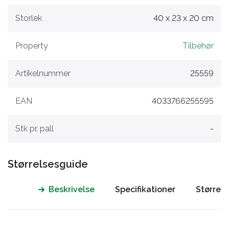
Storlek
40 x 23 x 20 cm
Property
Tilbehør
Artikelnummer
25559
EAN
4033766255595
Stk pr. pall
-
Størrelsesguide
Beskrivelse
Specifikationer
Størrel