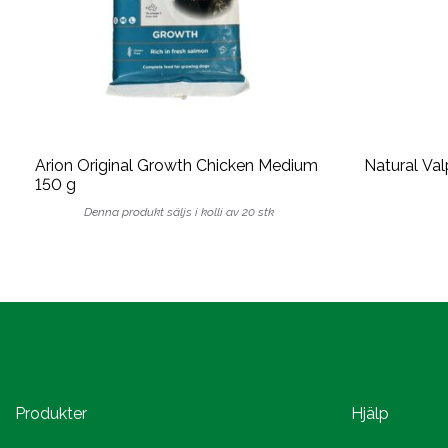
Arion Original Growth Chicken Medium
Natural Val
150 g
Denna produkt säljs i kolli av 20 stk
Produkter
Hjälp