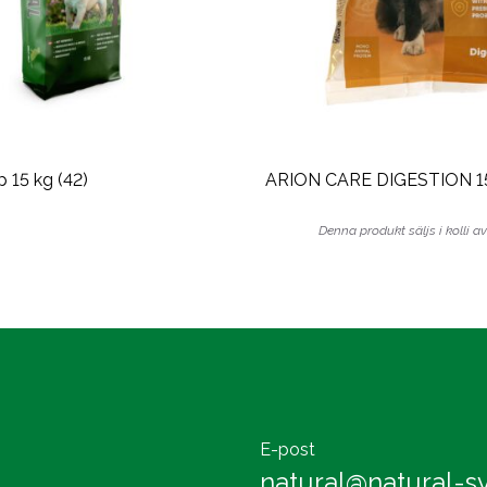
p 15 kg (42)
ARION CARE DIGESTION 15
Denna produkt säljs i kolli av
E-post
natural@natural-sv