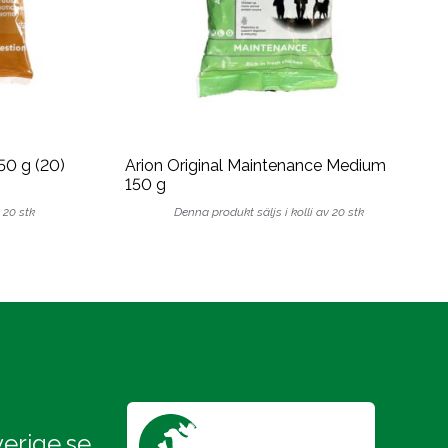
0 g (20)
Arion Original Maintenance Medium
150 g
 20 stk
Denna produkt säljs i kolli av 20 stk
erige.se