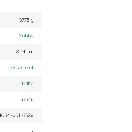
3776 g
Nobby
Ø 14 cm
Assorteret
Hund
61546
4054209121529
-