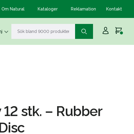
Om Natural
Kataloger
Reklamation
Kontakt
j
 12 stk. – Rubber
Disc