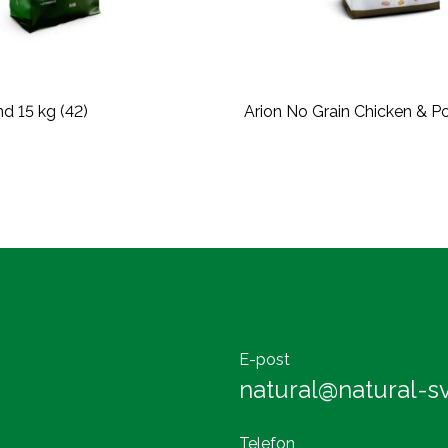
d 15 kg (42)
Arion No Grain Chicken & P
E-post
natural@natural-sv
Telefon