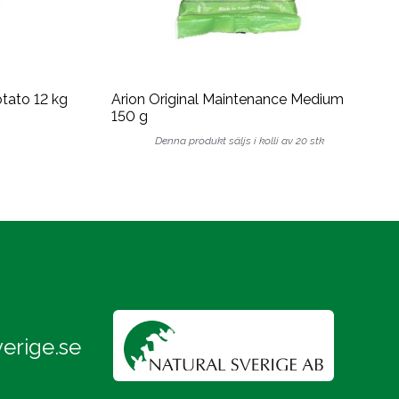
otato 12 kg
Arion Original Maintenance Medium
150 g
Denna produkt säljs i kolli av 20 stk
erige.se