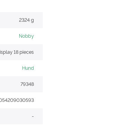
2324 g
Nobby
isplay 18 pieces
Hund
79348
054209030593
-