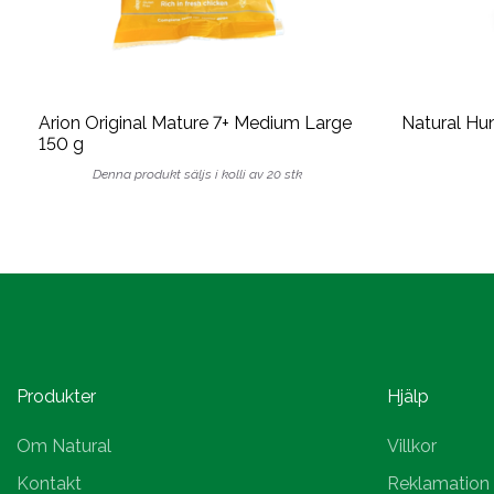
Arion Original Mature 7+ Medium Large
Natural Hun
150 g
Denna produkt säljs i kolli av 20 stk
Produkter
Hjälp
Om Natural
Villkor
Kontakt
Reklamation