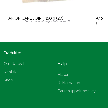
ARION CARE JOINT 150 g (20)
Arion 
Denna produkt säljs i kolli av 20 stk
g
Produkter
Om Natural
Hjälp
Kontakt
Villkor
Shop
Reklamation
Personuppgiftspolicy