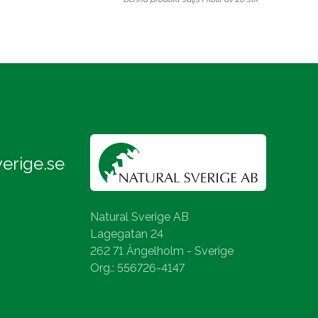
erige.se
Natural Sverige AB
Lagegatan 24
262 71 Ängelholm - Sverige
Org.: 556726-4147