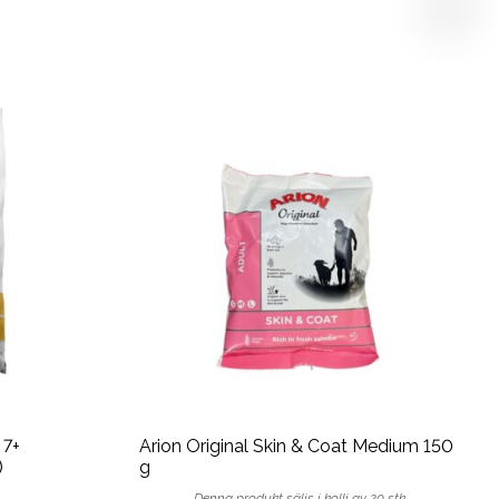
7+
Arion Original Skin & Coat Medium 150
)
g
Denna produkt säljs i kolli av 20 stk