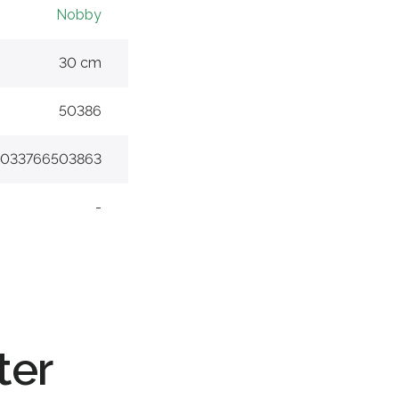
Nobby
30 cm
50386
4033766503863
-
ter