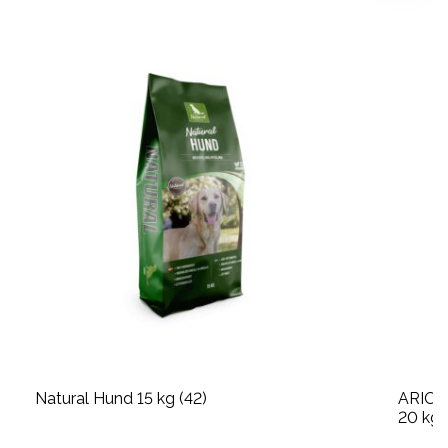
Natural Hund 15 kg (42)
ARION 
20 kg