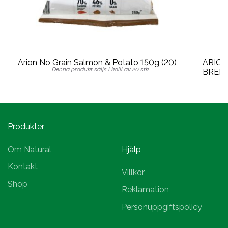
Arion No Grain Salmon & Potato 150g (20)
ARION
Denna produkt säljs i kolli av 20 stk
BREED 
Produkter
Om Natural
Hjälp
Kontakt
Villkor
Shop
Reklamation
Personuppgiftspolicy